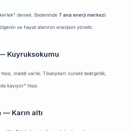
ekerlek" demek. Bedeninde
7 ana enerji merkezi
 bölgenin ve hayat alanının enerjisini yönetir.
ı — Kuyruksokumu
ssi, maddi varlık. Tıkalıyken: sürekli tedirginlik,
da kayıyor" hissi.
 — Karın altı