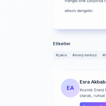
Hangisi öne çıkıyorsa 
altısını dengeler.
Etiketler
#
çakra
#
enerji merkezi
#
Esra Akbab
EA
Kozmik Enerji 
olarak, ruhsal