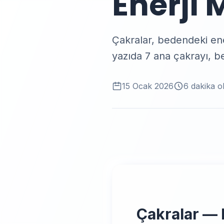
Enerji 
Çakralar, bedendeki enerj
yazıda 7 ana çakrayı, be
15 Ocak 2026
6
dakika 
Çakralar — 