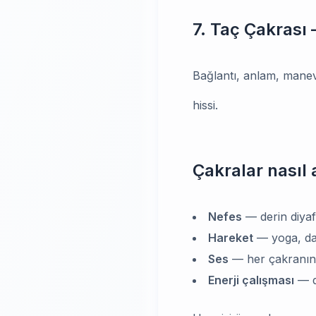
7. Taç Çakrası
Bağlantı, anlam, manevi
hissi.
Çakralar nasıl a
Nefes
— derin diyaf
Hareket
— yoga, da
Ses
— her çakranın 
Enerji çalışması
— di