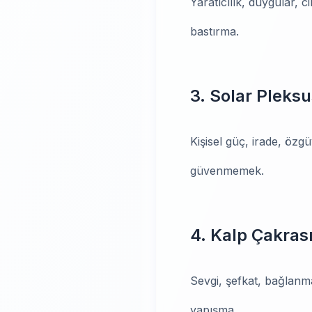
Yaratıcılık, duygular, c
bastırma.
3. Solar Pleks
Kişisel güç, irade, özg
güvenmemek.
4. Kalp Çakras
Sevgi, şefkat, bağlanma
yapışma.