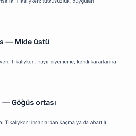
insellik. Tıkalıyken: tutkusuzluk, duyguları
us — Mide üstü
üven. Tıkalıyken: hayır diyememe, kendi kararlarına
ı — Göğüs ortası
. Tıkalıyken: insanlardan kaçma ya da abartılı