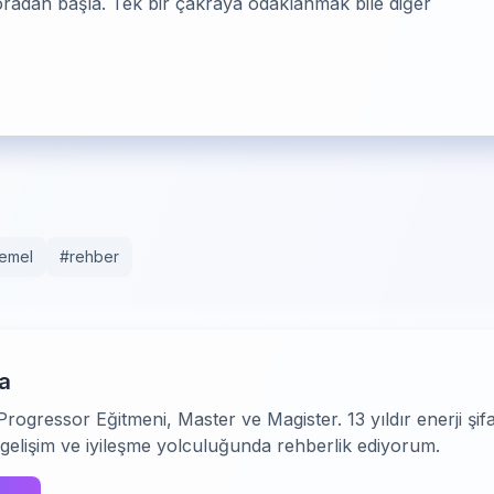
oradan başla. Tek bir çakraya odaklanmak bile diğer
temel
#
rehber
a
Progressor Eğitmeni, Master ve Magister. 13 yıldır enerji şi
 gelişim ve iyileşme yolculuğunda rehberlik ediyorum.