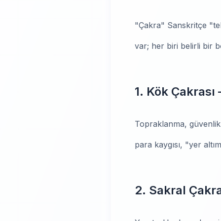
"Çakra" Sanskritçe "t
var; her biri belirli bir
1. Kök Çakras
Topraklanma, güvenlik hi
para kaygısı, "yer altım
2. Sakral Çakra