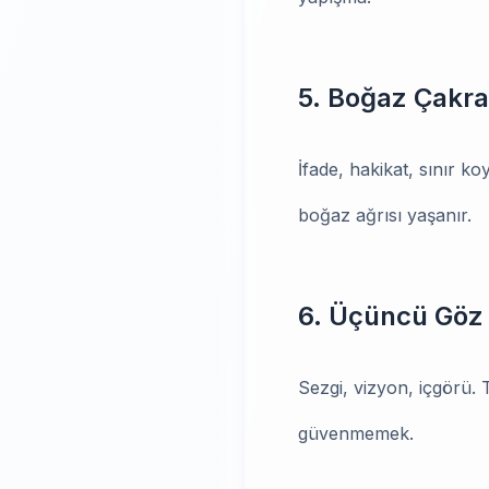
5. Boğaz Çakr
İfade, hakikat, sınır ko
boğaz ağrısı yaşanır.
6. Üçüncü Göz 
Sezgi, vizyon, içgörü. T
güvenmemek.