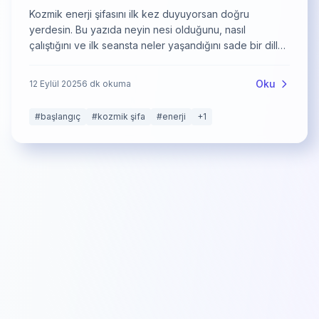
Kozmik enerji şifasını ilk kez duyuyorsan doğru
yerdesin. Bu yazıda neyin nesi olduğunu, nasıl
çalıştığını ve ilk seansta neler yaşandığını sade bir dille
anlatıyorum.
Oku
12 Eylül 2025
6
dk okuma
#
başlangıç
#
kozmik şifa
#
enerji
+
1