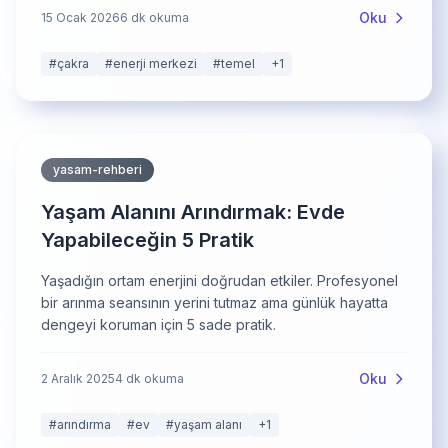
Oku
15 Ocak 2026
6
dk okuma
#
çakra
#
enerji merkezi
#
temel
+
1
yasam-rehberi
Yaşam Alanını Arındırmak: Evde
Yapabileceğin 5 Pratik
Yaşadığın ortam enerjini doğrudan etkiler. Profesyonel
bir arınma seansının yerini tutmaz ama günlük hayatta
dengeyi koruman için 5 sade pratik.
Oku
2 Aralık 2025
4
dk okuma
#
arındırma
#
ev
#
yaşam alanı
+
1