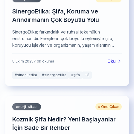
SinergoEtika: Şifa, Koruma ve
Arındırmanın Çok Boyutlu Yolu
SinergoEtika; farkındalık ve ruhsal tekamülün
enstrümanıdır. Enerjilerin çok boyutlu eylemiyle şifa,
koruyucu işlevler ve organizmanın, yaşam alanının
arındırılmasını birlikte sunar.
Oku
8 Ekim 2025
7
dk okuma
#
sinerji etika
#
sinergoetika
#
şifa
+
3
enerji-sifasi
⭐ Öne Çıkan
Kozmik Şifa Nedir? Yeni Başlayanlar
İçin Sade Bir Rehber