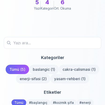
5
4
6
Yazı
Kategori
Ort. Okuma
Kategoriler
Tümü (
5
)
baslangic
(
1
)
cakra-calismasi
(
1
)
enerji-sifasi
(
2
)
yasam-rehberi
(
1
)
Etiketler
Tümü
#
başlangıç
#
kozmik şifa
#
enerji