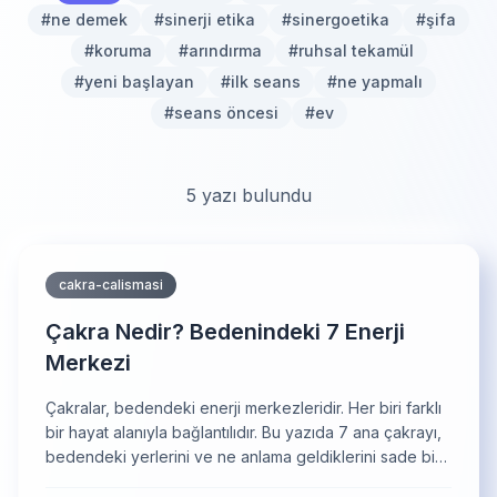
#
ne demek
#
sinerji etika
#
sinergoetika
#
şifa
#
koruma
#
arındırma
#
ruhsal tekamül
#
yeni başlayan
#
ilk seans
#
ne yapmalı
#
seans öncesi
#
ev
5
yazı bulundu
cakra-calismasi
Çakra Nedir? Bedenindeki 7 Enerji
Merkezi
Çakralar, bedendeki enerji merkezleridir. Her biri farklı
bir hayat alanıyla bağlantılıdır. Bu yazıda 7 ana çakrayı,
bedendeki yerlerini ve ne anlama geldiklerini sade bir
dille anlatıyorum.