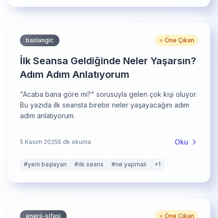
baslangic
⭐ Öne Çıkan
İlk Seansa Geldiğinde Neler Yaşarsın?
Adım Adım Anlatıyorum
"Acaba bana göre mi?" sorusuyla gelen çok kişi oluyor.
Bu yazıda ilk seansta birebir neler yaşayacağını adım
adım anlatıyorum.
Oku
5 Kasım 2025
5
dk okuma
#
yeni başlayan
#
ilk seans
#
ne yapmalı
+
1
enerji-sifasi
⭐ Öne Çıkan