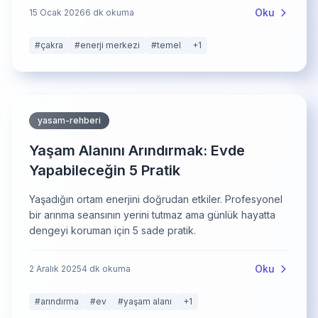
Oku
15 Ocak 2026
6
dk okuma
#
çakra
#
enerji merkezi
#
temel
+
1
yasam-rehberi
Yaşam Alanını Arındırmak: Evde
Yapabileceğin 5 Pratik
Yaşadığın ortam enerjini doğrudan etkiler. Profesyonel
bir arınma seansının yerini tutmaz ama günlük hayatta
dengeyi koruman için 5 sade pratik.
Oku
2 Aralık 2025
4
dk okuma
#
arındırma
#
ev
#
yaşam alanı
+
1