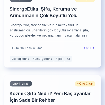
SinergoEtika: Şifa, Koruma ve
Arındırmanın Çok Boyutlu Yolu
SinergoEtika; farkındalık ve ruhsal tekamülün
enstrümanıdır. Enerjilerin çok boyutlu eylemiyle şifa,
koruyucu işlevler ve organizmanın, yaşam alanının
arındırılmasını birlikte sunar.
Oku
8 Ekim 2025
7
dk okuma
#
sinerji etika
#
sinergoetika
#
şifa
+
3
enerji-sifasi
⭐ Öne Çıkan
Kozmik Şifa Nedir? Yeni Başlayanlar
İçin Sade Bir Rehber