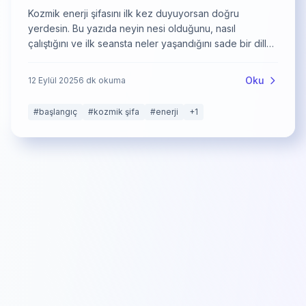
Kozmik enerji şifasını ilk kez duyuyorsan doğru
yerdesin. Bu yazıda neyin nesi olduğunu, nasıl
çalıştığını ve ilk seansta neler yaşandığını sade bir dille
anlatıyorum.
Oku
12 Eylül 2025
6
dk okuma
#
başlangıç
#
kozmik şifa
#
enerji
+
1