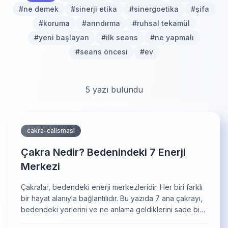
#
ne demek
#
sinerji etika
#
sinergoetika
#
şifa
#
koruma
#
arındırma
#
ruhsal tekamül
#
yeni başlayan
#
ilk seans
#
ne yapmalı
#
seans öncesi
#
ev
5
yazı bulundu
cakra-calismasi
Çakra Nedir? Bedenindeki 7 Enerji
Merkezi
Çakralar, bedendeki enerji merkezleridir. Her biri farklı
bir hayat alanıyla bağlantılıdır. Bu yazıda 7 ana çakrayı,
bedendeki yerlerini ve ne anlama geldiklerini sade bir
dille anlatıyorum.