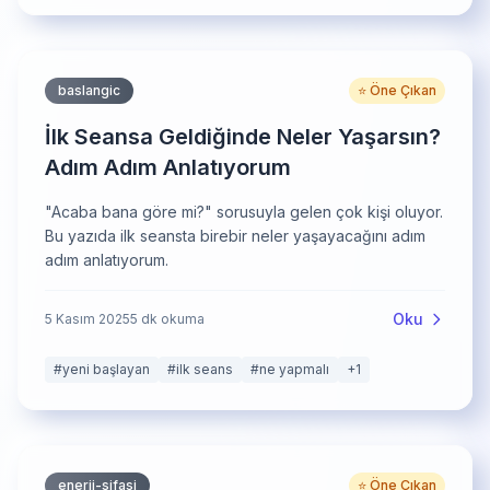
baslangic
⭐ Öne Çıkan
İlk Seansa Geldiğinde Neler Yaşarsın?
Adım Adım Anlatıyorum
"Acaba bana göre mi?" sorusuyla gelen çok kişi oluyor.
Bu yazıda ilk seansta birebir neler yaşayacağını adım
adım anlatıyorum.
Oku
5 Kasım 2025
5
dk okuma
#
yeni başlayan
#
ilk seans
#
ne yapmalı
+
1
enerji-sifasi
⭐ Öne Çıkan