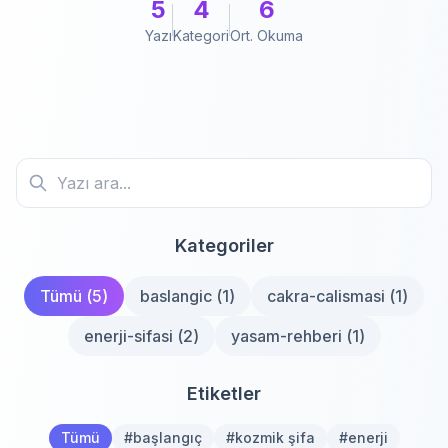
5
4
6
Yazı
Kategori
Ort. Okuma
Kategoriler
Tümü (
5
)
baslangic
(
1
)
cakra-calismasi
(
1
)
enerji-sifasi
(
2
)
yasam-rehberi
(
1
)
Etiketler
Tümü
#
başlangıç
#
kozmik şifa
#
enerji