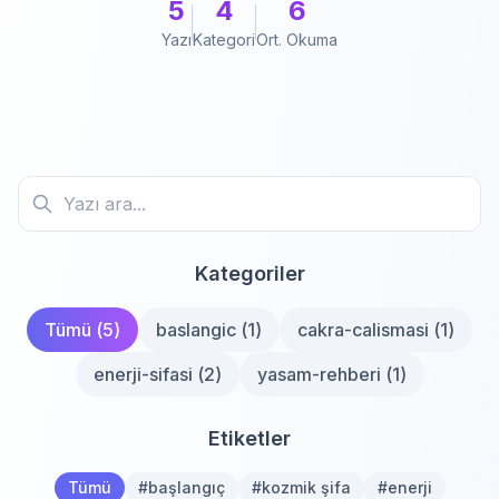
5
4
6
Yazı
Kategori
Ort. Okuma
Kategoriler
Tümü (
5
)
baslangic
(
1
)
cakra-calismasi
(
1
)
enerji-sifasi
(
2
)
yasam-rehberi
(
1
)
Etiketler
Tümü
#
başlangıç
#
kozmik şifa
#
enerji