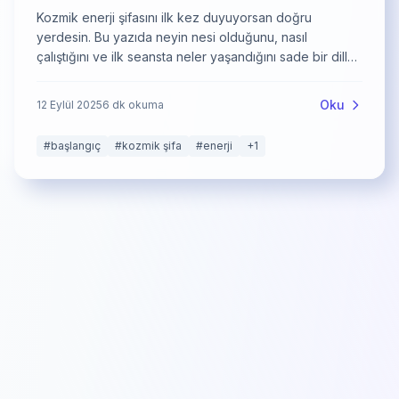
Kozmik enerji şifasını ilk kez duyuyorsan doğru
yerdesin. Bu yazıda neyin nesi olduğunu, nasıl
çalıştığını ve ilk seansta neler yaşandığını sade bir dille
anlatıyorum.
Oku
12 Eylül 2025
6
dk okuma
#
başlangıç
#
kozmik şifa
#
enerji
+
1