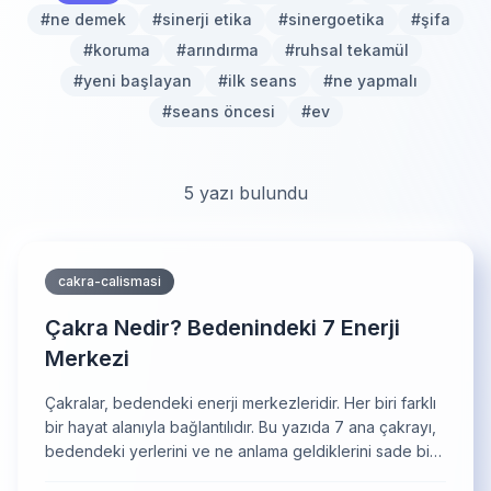
#
ne demek
#
sinerji etika
#
sinergoetika
#
şifa
#
koruma
#
arındırma
#
ruhsal tekamül
#
yeni başlayan
#
ilk seans
#
ne yapmalı
#
seans öncesi
#
ev
5
yazı bulundu
cakra-calismasi
Çakra Nedir? Bedenindeki 7 Enerji
Merkezi
Çakralar, bedendeki enerji merkezleridir. Her biri farklı
bir hayat alanıyla bağlantılıdır. Bu yazıda 7 ana çakrayı,
bedendeki yerlerini ve ne anlama geldiklerini sade bir
dille anlatıyorum.