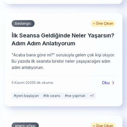
baslangic
⭐ Öne Çıkan
İlk Seansa Geldiğinde Neler Yaşarsın?
Adım Adım Anlatıyorum
"Acaba bana göre mi?" sorusuyla gelen çok kişi oluyor.
Bu yazıda ilk seansta birebir neler yaşayacağını adım
adım anlatıyorum.
Oku
5 Kasım 2025
5
dk okuma
#
yeni başlayan
#
ilk seans
#
ne yapmalı
+
1
enerji-sifasi
⭐ Öne Çıkan