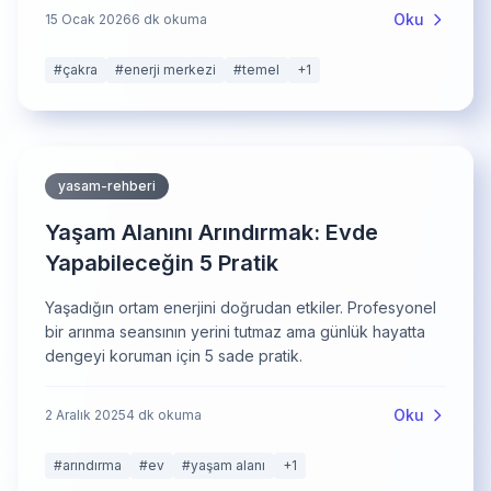
Oku
15 Ocak 2026
6
dk okuma
#
çakra
#
enerji merkezi
#
temel
+
1
yasam-rehberi
Yaşam Alanını Arındırmak: Evde
Yapabileceğin 5 Pratik
Yaşadığın ortam enerjini doğrudan etkiler. Profesyonel
bir arınma seansının yerini tutmaz ama günlük hayatta
dengeyi koruman için 5 sade pratik.
Oku
2 Aralık 2025
4
dk okuma
#
arındırma
#
ev
#
yaşam alanı
+
1