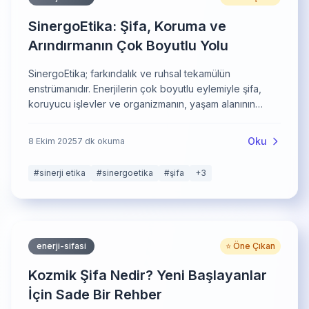
SinergoEtika: Şifa, Koruma ve
Arındırmanın Çok Boyutlu Yolu
SinergoEtika; farkındalık ve ruhsal tekamülün
enstrümanıdır. Enerjilerin çok boyutlu eylemiyle şifa,
koruyucu işlevler ve organizmanın, yaşam alanının
arındırılmasını birlikte sunar.
Oku
8 Ekim 2025
7
dk okuma
#
sinerji etika
#
sinergoetika
#
şifa
+
3
enerji-sifasi
⭐ Öne Çıkan
Kozmik Şifa Nedir? Yeni Başlayanlar
İçin Sade Bir Rehber